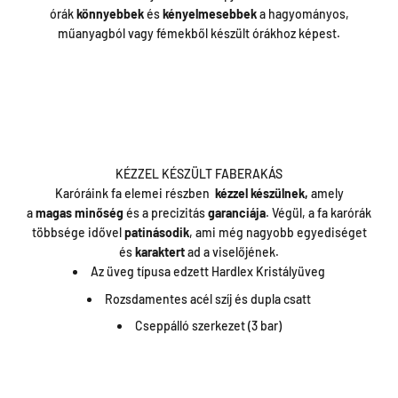
órák
könnyebbek
és
kényelmesebbek
a hagyományos,
műanyagból vagy fémekből készült órákhoz képest.
KÉZZEL KÉSZÜLT FABERAKÁS
Karóráink fa elemei részben
kézzel
készülnek,
amely
a
magas
minőség
és a precizitás
garanciája
. Végül, a fa karórák
többsége idővel
patinásodik
, ami még nagyobb egyediséget
és
karaktert
ad a viselőjének.
Az üveg típusa edzett Hardlex Kristályüveg
Rozsdamentes acél szíj és dupla csatt
Cseppálló szerkezet (3 bar)