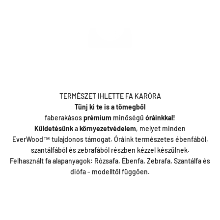
Lejátszás
Fedezd fel az ország egyik
legkedveltebb
faóra
márkáját
! 3200+
Értékelés alapján 4.88/5.
"Az óra egy csoda, aki teheti vásároljon egyet! Garantáltan nem
bánja meg. Tökéletes, mutatós, örök darab :)"
TERMÉSZET IHLETTE FA KARÓRA
Tűnj ki te is a tömegből
faberakásos
prémium
minőségű
óráinkkal!
Küldetésünk
a
környezetvédelem
, melyet minden
EverWood™ tulajdonos támogat. Óráink természetes ébenfából,
szantálfából és zebrafából részben kézzel készülnek.
Felhasznált fa alapanyagok: Rózsafa, Ébenfa, Zebrafa, Szantálfa és
diófa - modelltől függően.