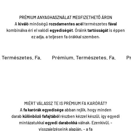
PRÉMIUM ANYAGHASZNÁLAT MEGFIZETHETŐ ÁRON
A
kiváló
minőségű
rozsdamentes
acél
természetes
fával
kombinálva éri el valódi
egyediségét
. Óráink
tartósságát
is éppen
ez adja, a teljesen fa órákkal szemben.
rmészetes. Fa.
Prémium. Természetes. Fa.
Prémi
MIÉRT VÁLASSZ TE IS PRÉMIUM FA KARÓRÁT?
A
fa karórák egyedisége
abban rejlik, hogy minden
darab
különböző fafajtából
részben kézzel készül, így egyedi
mintázatukkal
egyedi darabokká
válnak. Ezenkívül, -
visszajelzéseink alapján, - a fa