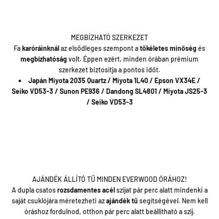
MEGBÍZHATÓ SZERKEZET
Fa
karóráinknál
az elsődleges szempont a
tökéletes
minőség
és
megbízhatóság
volt. Éppen ezért, minden órában prémium
szerkezet biztosítja a pontos időt.
Japán Miyota 2035 Quartz / Miyota 1L40 / Epson VX34E /
Seiko VD53-3 / Sunon PE936 / Dandong SL4801 / Miyota JS25-3
/ Seiko VD53-3
AJÁNDÉK ÁLLÍTÓ TŰ MINDEN EVERWOOD ÓRÁHOZ!
A dupla csatos
rozsdamentes acél
szíjat pár perc alatt mindenki a
saját csuklójára méretezheti az
ajándék tű
segítségével. Nem kell
óráshoz fordulnod, otthon pár perc alatt beállítható a szíj.