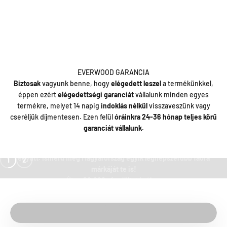
EVERWOOD GARANCIA
Biztosak
vagyunk benne, hogy
elégedett leszel
a termékünkkel,
éppen ezért
elégedettségi garanciát
vállalunk minden egyes
termékre, melyet 14 napig
indoklás nélkül
visszaveszünk vagy
cseréljük díjmentesen. Ezen felül
óráinkra 24-36 hónap teljes körű
garanciát vállalunk.
Prémium, természetes, megfizethető. Minden megvásárolt óra
után elültetünk 1 fát a OneTreePlanted nemzetközi szervezettel
együtt. Ismerd meg Magyarország egyik legnépszerűbb faóra
1
2
márkáját te is!
Lejátszás
Szíj méretezés bemutató videó