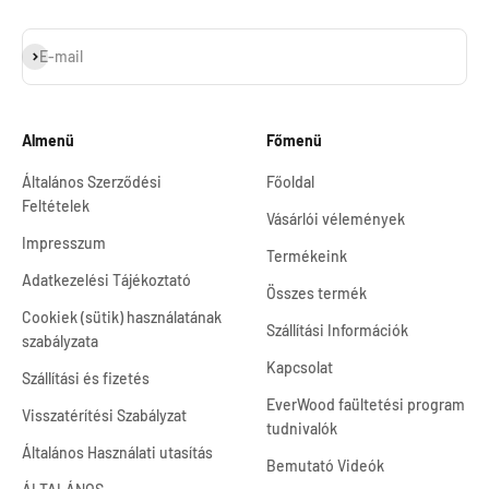
Feliratkozás
E-mail
Almenü
Főmenü
Általános Szerződési
Főoldal
Feltételek
Vásárlói vélemények
Impresszum
Termékeink
Adatkezelési Tájékoztató
Összes termék
Cookiek (sütik) használatának
Szállítási Információk
szabályzata
Kapcsolat
Szállítási és fizetés
EverWood faültetési program
Visszatérítési Szabályzat
tudnivalók
Általános Használati utasítás
Bemutató Videók