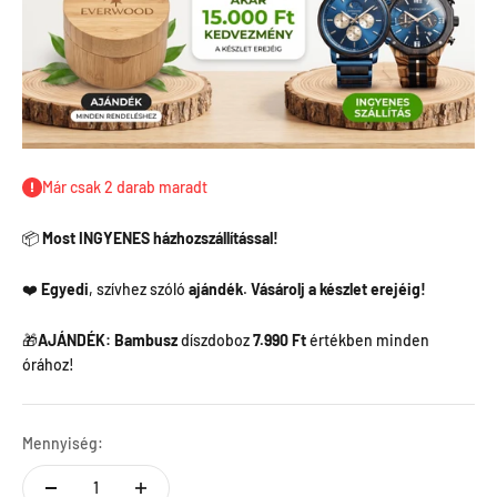
Már csak 2 darab maradt
📦
Most INGYENES házhozszállítással!
❤️
Egyedi
, szívhez szóló
ajándék
.
Vásárolj a készlet erejéig!
🎁
AJÁNDÉK: Bambusz
díszdoboz
7.990 Ft
értékben minden
órához!
Mennyiség: