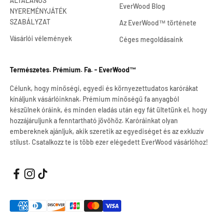
ÁLTALÁNOS
EverWood Blog
NYEREMÉNYJÁTÉK
SZABÁLYZAT
Az EverWood™ története
Vásárlói vélemények
Céges megoldásaink
Természetes. Prémium. Fa. - EverWood™
Célunk, hogy minőségi, egyedi és környezettudatos karórákat
kínáljunk vásárlóinknak. Prémium minőségű fa anyagból
készülnek óráink, és minden eladás után egy fát ültetünk el, hogy
hozzájáruljunk a fenntartható jövőhöz. Karóráinkat olyan
embereknek ajánljuk, akik szeretik az egyediséget és az exkluzív
stílust. Csatalkozz te is több ezer elégedett EverWood vásárlóhoz!