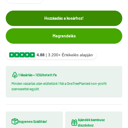
Hozzáadás a kosárhoz!
Megrendelés
4.88
|
3.200+ Értékelés alapján
1 Vásárlás = 1 Elültetett Fa
Minden vásárlás után elültetünk 1 fát a OneTreePlanted non-profit
szervezettel együtt.
Ajándék bambusz
Ingyenes Szállítás!
díszdoboz