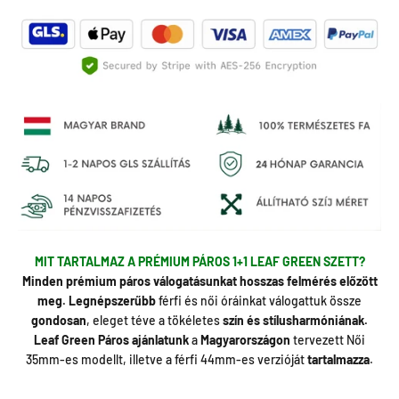
MIT TARTALMAZ A PRÉMIUM PÁROS 1+1 LEAF GREEN SZETT?
Minden prémium páros válogatásunkat hosszas felmérés előzött
meg.
Legnépszerűbb
férfi és női óráinkat válogattuk össze
gondosan
, eleget téve a tökéletes
szín és stílusharmóniának.
Leaf Green Páros ajánlatunk
a
Magyarországon
tervezett Női
35mm-es modellt, illetve a férfi 44mm-es verzióját
tartalmazza
.