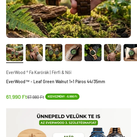
EverWood ® Fa Karórák | Férfi & Női
EverWood™ - Leaf Green Walnut 1+1 Páros 44/35mm
Akciós ár
61.990 Ft
Ár
67.980 Ft
KEDVEZMÉNY: -5.990 Ft