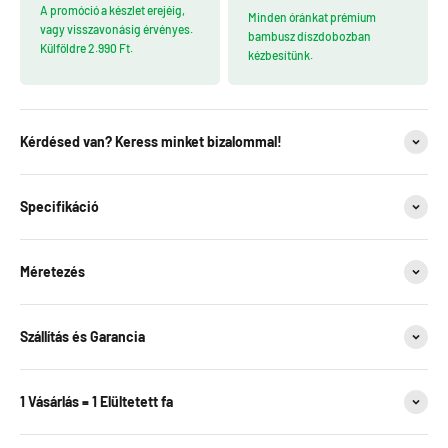
A promóció a készlet erejéig,
Minden óránkat prémium
vagy visszavonásig érvényes.
bambusz díszdobozban
Külföldre 2.990 Ft.
kézbesítünk.
Kérdésed van? Keress minket bizalommal!
Specifikáció
Méretezés
Szállítás és Garancia
1 Vásárlás = 1 Elültetett fa