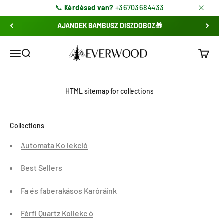
Ugrás a tartalomhoz
📞
Kérdésed van?
+36703684433
AJÁNDÉK BAMBUSZ DÍSZDOBOZ🎁
EverWood ® Fa Karórák | Férfi & Női
Menü
Keresés
Kosár
HTML sitemap for collections
Collections
Automata Kollekció
Best Sellers
Fa és faberakásos Karóráink
Férfi Quartz Kollekció