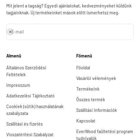
Mit jelent a tagság? Egyedi ajánlatokat, kedvezményeket küldünk
tagjainknak. Új termékeinket mások előtt ismerhetsz meg.
Feliratkozás
E-mail
Almenü
Főmenü
Általános Szerződési
Főoldal
Feltételek
Vásárlói vélemények
Impresszum
Termékeink
Adatkezelési Tájékoztató
Összes termék
Cookiek (sütik) használatának
Szállítási Információk
szabályzata
Kapcsolat
Szállítási és fizetés
EverWood faültetési program
Visszatérítési Szabályzat
tudnivalók