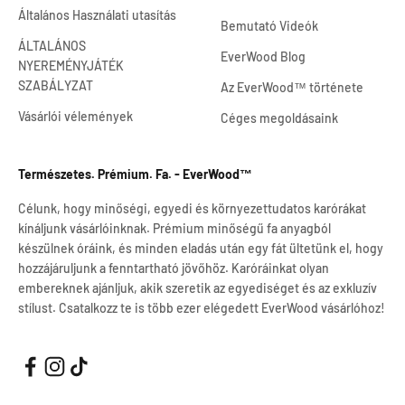
Általános Használati utasítás
Bemutató Videók
ÁLTALÁNOS
EverWood Blog
NYEREMÉNYJÁTÉK
SZABÁLYZAT
Az EverWood™ története
Vásárlói vélemények
Céges megoldásaink
Természetes. Prémium. Fa. - EverWood™
Célunk, hogy minőségi, egyedi és környezettudatos karórákat
kínáljunk vásárlóinknak. Prémium minőségű fa anyagból
készülnek óráink, és minden eladás után egy fát ültetünk el, hogy
hozzájáruljunk a fenntartható jövőhöz. Karóráinkat olyan
embereknek ajánljuk, akik szeretik az egyediséget és az exkluzív
stílust. Csatalkozz te is több ezer elégedett EverWood vásárlóhoz!