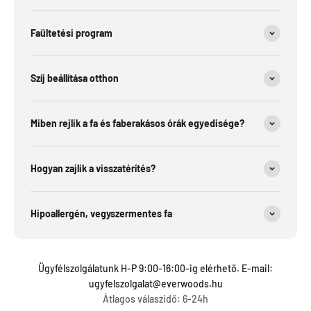
Faültetési program
Szíj beállítása otthon
Miben rejlik a fa és faberakásos órák egyedisége?
Hogyan zajlik a visszatérítés?
Hipoallergén, vegyszermentes fa
Ügyfélszolgálatunk H-P 9:00-16:00-ig elérhető. E-mail:
ugyfelszolgalat@everwoods.hu
Átlagos válaszidő: 6-24h