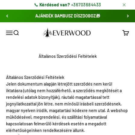
Ugrás a tartalomhoz
📞
Kérdésed van?
+36703684433
AJÁNDÉK BAMBUSZ DÍSZDOBOZ🎁
EverWood ® Fa Karórák | Férfi & Női
Menü
Keresés
Kosár
Általános Szerződési Feltételek
Általános Szerződési Feltételek
Jelen dokumentum alapján létrejött szerződés nem kerül
iktatásra (utólag nem hozzáférhető, a szerződés megkötését a
rendelési adatok bizonyítják), ráutaló magatartással tett
jognyilatkozattal jön létre, nem minősül írásbeli szerződésnek,
magyar nyelven íródik, magatartási kódexre nem utal. A webshop
működésével, megrendelési, és szállítási folyamatával
kapcsolatosan felmerülő kérdések esetén a megadott
elérhetőségeinken rendelkezésére állunk.