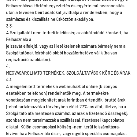
Felhasználóval történt egyeztetés és egyértelmű beazonosítás
után a tévesen beírt adatokat javíthatja a rendelésben, hogy a
számlázás és kiszállítás ne ütközzön akadályba.
3.3.
A Szolgáltatót nem terheli felelősség az abból adódó károkért, ha
Felhasználó a
jelszavát elfelejti, vagy az illetéktelenek számára bármely nem a
Szolgáltatónak felróható okból hozzáférhetővé válik (ha van
regisztráció az oldalon).
4.
MEGVÁSÁROLHATÓ TERMÉKEK, SZOLGÁLTATÁSOK KÖRE ÉS ÁRAK
4.1.
A megjelenített termékek a webáruházból online (bizonyos
esetekben telefonon) rendelhetők meg. A termékekre
vonatkozóan megjelenített árak forintban értendők, bruttó árak
(tehát tartalmazzák a törvényben előírt 27%-os áfát, illetve, ha a
Szolgáltató áfa mentesen számláz, az árak a fizetendő összegek),
azonban nem tartalmazzák a szállítással, fizetéssel kapcsolatos
díjakat. Külön csomagolási költség -nem kerül felszámításra,
kivéve ha a Felhasználó dísz-, vagy egyéb speciális csomagolást