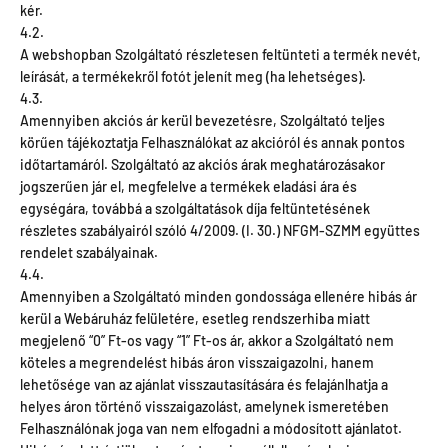
kér.
4.2.
A webshopban Szolgáltató részletesen feltünteti a termék nevét,
leírását, a termékekről fotót jelenít meg (ha lehetséges).
4.3.
Amennyiben akciós ár kerül bevezetésre, Szolgáltató teljes
körűen tájékoztatja Felhasználókat az akcióról és annak pontos
időtartamáról. Szolgáltató az akciós árak meghatározásakor
jogszerűen jár el, megfelelve a termékek eladási ára és
egységára, továbbá a szolgáltatások díja feltüntetésének
részletes szabályairól szóló 4/2009. (I. 30.) NFGM-SZMM együttes
rendelet szabályainak.
4.4.
Amennyiben a Szolgáltató minden gondossága ellenére hibás ár
kerül a Webáruház felületére, esetleg rendszerhiba miatt
megjelenő “0” Ft-os vagy “1” Ft-os ár, akkor a Szolgáltató nem
köteles a megrendelést hibás áron visszaigazolni, hanem
lehetősége van az ajánlat visszautasítására és felajánlhatja a
helyes áron történő visszaigazolást, amelynek ismeretében
Felhasználónak joga van nem elfogadni a módosított ajánlatot.