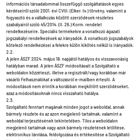
információs társadalommal összefüggő szolgáltatások egyes
kérdéseiről szóló 2001. évi CVIII. (Elker. tv.) törvény, valamint a
fogyasztó és a vállalkozás közötti szerződések részletes
szabályairól szóló 45/2014. (II. 26.) Korm. rendelet
rendelkezéseire. Speciális termékekre a vonatkozó ágazati
jogszabályi rendelkezések az irányadók. A vonatkozó jogszabályok
kötelező rendelkezései a felekre külön kikötés nélkül is irányadók.
2.2.
A jelen ÁSZF 2024. május 18. napjától hatályos és visszavonásig
hatályban marad. A jelen ÁSZF módosításait a Szolgáltató a
weboldalon közzéteszi, illetve a regisztrált/vagy korábban már
vásárló Felhasználókat a változásról e-mailben értesíti. A
módosítások nem érintik a korábban megkötött szerződéseket,
azaz a módosításoknak nincs visszaható hatálya.
2.3.
Szolgáltató fenntart magának minden jogot a weboldal, annak
bármely részlete és az azon megjelenő tartalmak, valamint a
weboldal terjesztésének tekintetében. Tilos a weboldalon
megjelenő tartalmak vagy azok bármely részletének letöltése,
elektronikus tárolása, feldolgozása és értékesítése a Szolgáltató