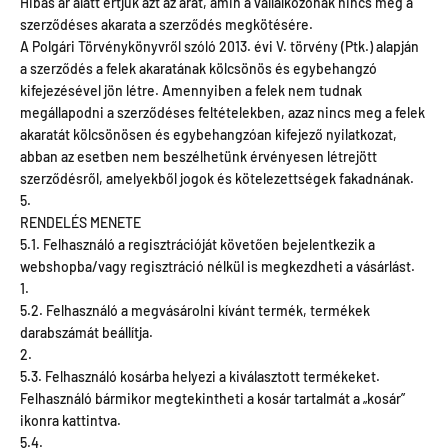
Hibás ár alatt értjük azt az árat, amin a vállalkozónak nincs meg a
szerződéses akarata a szerződés megkötésére.
A Polgári Törvénykönyvről szóló 2013. évi V. törvény (Ptk.) alapján
a szerződés a felek akaratának kölcsönös és egybehangzó
kifejezésével jön létre. Amennyiben a felek nem tudnak
megállapodni a szerződéses feltételekben, azaz nincs meg a felek
akaratát kölcsönösen és egybehangzóan kifejező nyilatkozat,
abban az esetben nem beszélhetünk érvényesen létrejött
szerződésről, amelyekből jogok és kötelezettségek fakadnának.
5.
RENDELÉS MENETE
5.1. Felhasználó a regisztrációját követően bejelentkezik a
webshopba/vagy regisztráció nélkül is megkezdheti a vásárlást.
1.
5.2. Felhasználó a megvásárolni kívánt termék, termékek
darabszámát beállítja.
2.
5.3. Felhasználó kosárba helyezi a kiválasztott termékeket.
Felhasználó bármikor megtekintheti a kosár tartalmát a „kosár”
ikonra kattintva.
5.4.