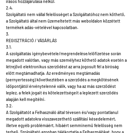
írásos hozzájárulása nélkül.
2.4.
Szolgáltató nem vállal felelősséget a Szolgáltatóhoz nem köthető,
a Szolgáltató által nem üzemeltetett más weboldalon közzétett
termékek adás-vételével kapcsolatban.
3.
REGISZTRÁCIÓ / VÁSÁRLÁS
3.1.
A szolgáltatás igénybevétele/megrendelése/előfizetése során
megadott valótlan, vagy más személyhez köthető adatok esetén a
létrejövő elektronikus szerződést az arra jogosult fél a bíróság
előtt megtámadhatja. Az eredményes megtámadás
(pernyertesség) következtében a szerződés a megkötésének
időpontjától érvénytelenné válik, vagy ha az más szerződést
leplez, a felek jogait és kötelezettségeit a leplezett szerződés
alapján kell megítélni.
3.2.
A Szolgáltatót a Felhasználó által tévesen és/vagy pontatlanul
megadott adatokra visszavezethető szállítási késedelemért,
illetve egyéb problémáért, hibáért semminemű felelősség nem
terheli. Szolgáltató azonban tájékoztatja a Felhasználókat, hogy a