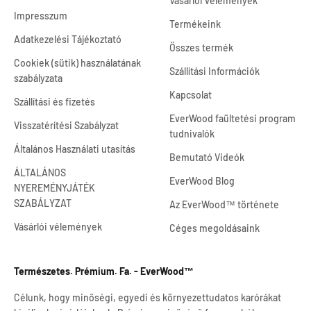
Vásárlói vélemények
Impresszum
Termékeink
Adatkezelési Tájékoztató
Összes termék
Cookiek (sütik) használatának
Szállítási Információk
szabályzata
Kapcsolat
Szállítási és fizetés
EverWood faültetési program
Visszatérítési Szabályzat
tudnivalók
Általános Használati utasítás
Bemutató Videók
ÁLTALÁNOS
EverWood Blog
NYEREMÉNYJÁTÉK
SZABÁLYZAT
Az EverWood™ története
Vásárlói vélemények
Céges megoldásaink
Természetes. Prémium. Fa. - EverWood™
Célunk, hogy minőségi, egyedi és környezettudatos karórákat