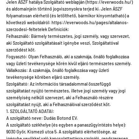
Jelen ÁSZF hatálya Szolgáltató weblapján (https://everwoods.hu/)
és aldomainjein történő jogviszonyokra terjed ki. Jelen ÁSZF
folyamatosan elérhető (és letölthető, bármikor kinyomtatható) a
következő weboldalról: https://everwoods.hu/pages/altalanos-
szerzodesi-feltetelek Definíciók:
Felhasználó: Bármely természetes, jogi személy, vagy szervezet,
aki Szolgáltató szolgáltatásait igénybe veszi, Szolgáltatóval
szerződést köt.
Fogyasztó: Olyan Felhasználó, aki a szakmája, önálló foglalkozása
vagy üzleti tevékenysége körén kívül eljáró természetes személy.
Vállalkozás: A szakmája, önálló foglalkozása vagy üzleti
tevékenysége körében eljáró személy.
Szolgáltató: Az információs társadalommal összefüggő
szolgáltatást nyújtó természetes, illetve jogi személy vagy jogi
személyiség nélküli szervezet, aki a Felhasználó részére
szolgáltatást nyújt, aki a Felhasználóval szerződést köt.
1. SZOLGÁLTATÓ ADATAI:
A szolgáltató neve: Dudás Botond EV.
A szolgáltató székhelye (és egyben a panaszügyintézés helye):
9030 Győr, Kismező utca 5. A szolgáltató elérhetősége, az
igénybe vevőkkel való kapcsolattartásra szolgáló, rendszeresen