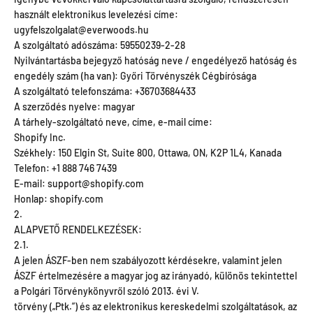
használt elektronikus levelezési címe:
ugyfelszolgalat@everwoods.hu
A szolgáltató adószáma: 59550239-2-28
Nyilvántartásba bejegyző hatóság neve / engedélyező hatóság és
engedély szám (ha van): Győri Törvényszék Cégbírósága
A szolgáltató telefonszáma: +36703684433
A szerződés nyelve: magyar
A tárhely-szolgáltató neve, címe, e-mail címe:
Shopify Inc.
Székhely: 150 Elgin St, Suite 800, Ottawa, ON, K2P 1L4, Kanada
Telefon: +1 888 746 7439
E-mail: support@shopify.com
Honlap: shopify.com
2.
ALAPVETŐ RENDELKEZÉSEK:
2.1.
A jelen ÁSZF-ben nem szabályozott kérdésekre, valamint jelen
ÁSZF értelmezésére a magyar jog az irányadó, különös tekintettel
a Polgári Törvénykönyvről szóló 2013. évi V.
törvény („Ptk.”) és az elektronikus kereskedelmi szolgáltatások, az