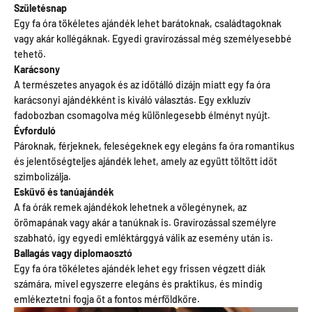
Születésnap
Egy fa óra tökéletes ajándék lehet barátoknak, családtagoknak
vagy akár kollégáknak. Egyedi gravírozással még személyesebbé
tehető.
Karácsony
A természetes anyagok és az időtálló dizájn miatt egy fa óra
karácsonyi ajándékként is kiváló választás. Egy exkluzív
fadobozban csomagolva még különlegesebb élményt nyújt.
Évforduló
Pároknak, férjeknek, feleségeknek egy elegáns fa óra romantikus
és jelentőségteljes ajándék lehet, amely az együtt töltött időt
szimbolizálja.
Esküvő és tanúajándék
A fa órák remek ajándékok lehetnek a vőlegénynek, az
örömapának vagy akár a tanúknak is. Gravírozással személyre
szabható, így egyedi emléktárggyá válik az esemény után is.
Ballagás vagy diplomaosztó
Egy fa óra tökéletes ajándék lehet egy frissen végzett diák
számára, mivel egyszerre elegáns és praktikus, és mindig
emlékeztetni fogja őt a fontos mérföldkőre.