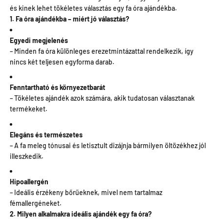
és kinek lehet tökéletes választás egy fa óra ajándékba.
1. Fa óra ajándékba – miért jó választás?
Egyedi megjelenés
– Minden fa óra különleges erezetmintázattal rendelkezik, így
nincs két teljesen egyforma darab.
Fenntartható és környezetbarát
– Tökéletes ajándék azok számára, akik tudatosan választanak
termékeket.
Elegáns és természetes
– A fa meleg tónusai és letisztult dizájnja bármilyen öltözékhez jól
illeszkedik.
Hipoallergén
– Ideális érzékeny bőrűeknek, mivel nem tartalmaz
fémallergéneket.
2. Milyen alkalmakra ideális ajándék egy fa óra?