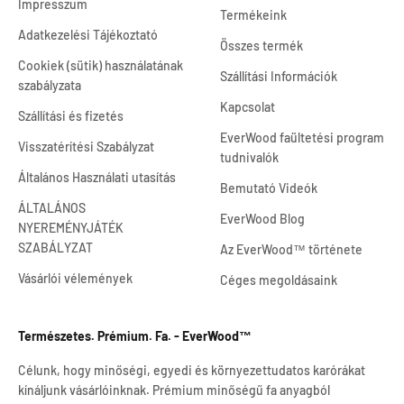
Impresszum
Termékeink
Adatkezelési Tájékoztató
Összes termék
Cookiek (sütik) használatának
Szállítási Információk
szabályzata
Kapcsolat
Szállítási és fizetés
EverWood faültetési program
Visszatérítési Szabályzat
tudnivalók
Általános Használati utasítás
Bemutató Videók
ÁLTALÁNOS
EverWood Blog
NYEREMÉNYJÁTÉK
SZABÁLYZAT
Az EverWood™ története
Vásárlói vélemények
Céges megoldásaink
Természetes. Prémium. Fa. - EverWood™
Célunk, hogy minőségi, egyedi és környezettudatos karórákat
kínáljunk vásárlóinknak. Prémium minőségű fa anyagból