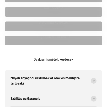
Női Kollekció
Automata Kollekció
Legnépszerűbb óráink
Gyakran ismételt kérdések
Milyen anyagból készülnek az órák és mennyire
tartósak?
Szállítás és Garancia