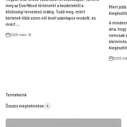
meg az EverWood történetét a kezdetektől a
Miért jobb
közösségi tervezésű órákig. Tudd meg, miért
kiegészítő
kértetek több ezren női levél számlapos modellt, és
A mindenn
miért ...
arra, hogy
2026. márc. 10.
nemcsak a
életminősé
kiegészítő
2025. már
Összes megtekintése
Férfi Quartz Kollekció